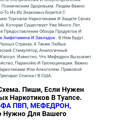
И Психическим Здоровьем. Людям Важно
о-То Из Их Знакомых Борется С
нию Торговли Наркотиками И Защите Своих
й, Которая Существует Уже Много Лет.
ся Предоставление Обзора Продуктов И
кже Амфетамина И Закладок
. В Нем Будут
Разных Странах, А Также Любые
еский Стимулятор, Аналогичный
 Капсул. Известно, Что Мефедрон Вызывает
ойство, Паранойю И Галлюцинации. Важно
Наркотиками Или Алкоголем. Правовой
Препарат Списка I В США.
Схема. Пиши, Если Нужен
х Наркотиков В Туапсе.
ФА ПВП, МЕФЕДРОН,
то Нужно Для Вашего