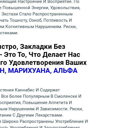
еняющий Настроение И Восприятие. По
е Повышенной Энергии, Удовольствия,
И Экстази Стало Распространенным
чать Тошноту, Озноб, Потливость И
гим Когнитивным Нарушениям. Риски,
отиками.
ыстро, Закладки Без
 Это То, Что Делает Нас
ого Удовлетворения Ваших
Н, МАРИХУАНА, АЛЬФА
стения Каннабис И Содержат
я Все Более Популярным В Смоленске И
Восприятия, Повышение Аппетита И
ным Нарушениям И Зависимости. Риски,
тании С Другими Лекарствами.
ли Широко Распространены Употребление И
ость Употребления И Злоупотребления