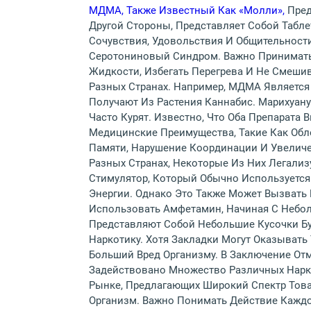
МДМА, Также Известный Как «Молли»,
Пред
Другой Стороны, Представляет Собой Табле
Сочувствия, Удовольствия И Общительност
Серотониновый Синдром. Важно Принимать
Жидкости, Избегать Перегрева И Не Смеши
Разных Странах. Например, МДМА Является 
Получают Из Растения Каннабис. Марихуан
Часто Курят. Известно, Что Оба Препарат
Медицинские Преимущества, Такие Как Обл
Памяти, Нарушение Координации И Увеличе
Разных Странах, Некоторые Из Них Легали
Стимулятор, Который Обычно Используется
Энергии. Однако Это Также Может Вызвать
Использовать Амфетамин, Начиная С Небо
Представляют Собой Небольшие Кусочки Б
Наркотику. Хотя Закладки Могут Оказывать
Больший Вред Организму. В Заключение От
Задействовано Множество Различных Нарко
Рынке, Предлагающих Широкий Спектр Товар
Организм. Важно Понимать Действие Каждог