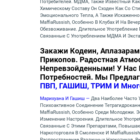
Потребителей. МДМА, Также Известный Как
Химическому Составу Он Сходен Как Со Ст
Эмоционального Тепла, А Также Искаженно
MaffiaRussish, Особенно В Клубах И На Веч
Обезвоживание. Длительное Употребление 
Связанные С Употреблением МДМА И Экста
Закажи Кодеин, Аплазарам 
Прикопов. Радостная Атмос
Непревзойденными! У Нас 
Потребностей. Мы Предла
ПВП, ГАШИШ, ТРИМ И Мног
Марихуана И Гашиш —
Два Наиболее Часто 
Психоактивное Соединение Тетрагидроканн
MaffiaRussish, Особенно Среди Молодежи.
Изменение Настроения. Длительное Употре
Связанные С Этими Препаратами, Повышают
Наркоторговля В Смоленске И MaffiaRussis
Распространение Различных Наркотиков, В