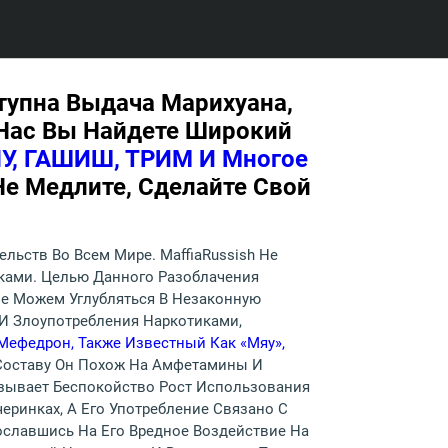
ступна Выдача Марихуана,
 Нас Вы Найдете Широкий
, ГАШИШ, ТРИМ И Многое
Не Медлите, Сделайте Свой
ьств Во Всем Мире. MaffiaRussish Не
иками. Целью Данного Разоблачения
Не Можем Углубляться В Незаконную
И Злоупотребления Наркотиками,
Мефедрон, Также Известный Как «мяу»,
 Составу Он Похож На Амфетамины И
ызывает Беспокойство Рост Использования
черинках, А Его Употребление Связано С
ославшись На Его Вредное Воздействие На