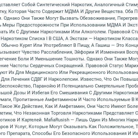
ставляет Собой Синтетический Наркотик, Аналогичный Стиму
тку, Которая Часто Содержит МДМА И Другие Вещества. Оба П
и. Однако Они Также Могут Вызвать Обезвоживание, Перегре
 Меры Предосторожности При Использовании МДМА И Экстаз
вать Их С Другими Наркотиками Или Алкоголем. Правовой Ст
Наркотиком Списка I В США, А Экстази — Наркотиком Класса
у Обычно Курят Или Употребляют В Пищу, А Гашиш — Это Кон
а Вызывают Чувство Расслабления, Эйфории И Изменения Вос
егчение Боли И Уменьшение Тошноты. Однако Они Также Мо
ние Частоты Сердечных Сокращений. Правовой Статус Мари
зуют Их Для Медицинского Или Рекреационного Использован
 Для Лечения СДВГ И Нарколепсии. Известно, Что Он Повыша
 Беспокойство, Паранойю И Потенциально Смертельные Проб
льшой Дозы И Избегая Его Смешивания С Другими Наркотика
умаги, Пропитанные Амфетамином И Часто Используемые В 
 Такое Же Действие, Как И Амфетамин, Они Часто Имеют Боле
метим, Что Незаконная Торговля Наркотиками Представляет 
тиков И Картелей. MafiaRusish — Лишь Один Из Многих Нарк
ов И Услуг, Которые Могут Оказывать Как Положительное, Т
о Препарата, Способы Его Безопасного Использования И Их 