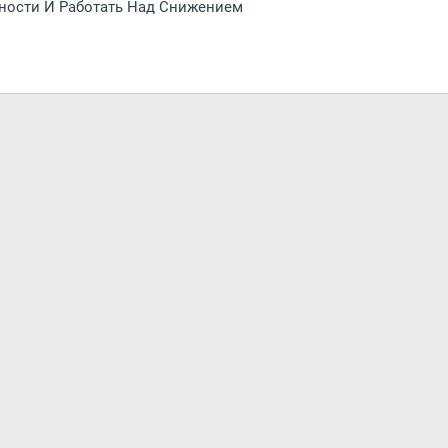
ности И Работать Над Снижением