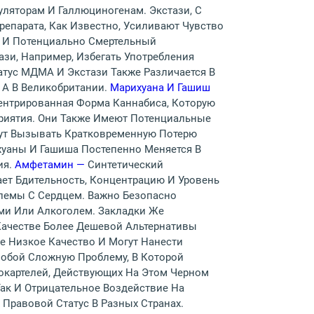
ляторам И Галлюциногенам. Экстази, С
репарата, Как Известно, Усиливают Чувство
в И Потенциально Смертельный
и, Например, Избегать Употребления
атус МДМА И Экстази Также Различается В
 А В Великобритании.
Марихуана И Гашиш
центрированная Форма Каннабиса, Которую
приятия. Они Также Имеют Потенциальные
гут Вызывать Кратковременную Потерю
хуаны И Гашиша Постепенно Меняется В
ия.
Амфетамин —
Синтетический
ет Бдительность, Концентрацию И Уровень
лемы С Сердцем. Важно Безопасно
ми Или Алкоголем. Закладки Же
Качестве Более Дешевой Альтернативы
е Низкое Качество И Могут Нанести
Собой Сложную Проблему, В Которой
окартелей, Действующих На Этом Черном
ак И Отрицательное Воздействие На
Правовой Статус В Разных Странах.