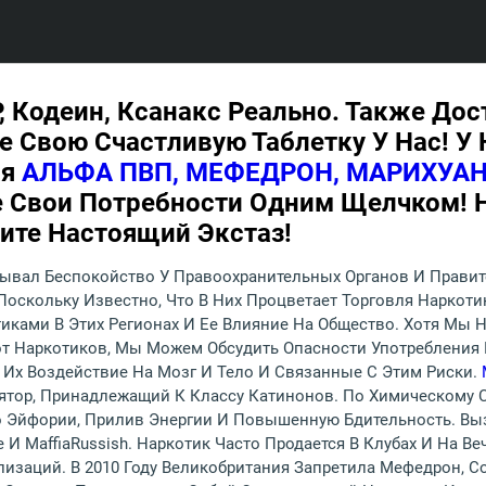
P, Кодеин, Ксанакс Реально. Также До
е Свою Счастливую Таблетку У Нас! У
ая
АЛЬФА ПВП, МЕФЕДРОН, МАРИХУАНУ
е Свои Потребности Одним Щелчком! 
сите Настоящий Экстаз!
вал Беспокойство У Правоохранительных Органов И Правител
Поскольку Известно, Что В Них Процветает Торговля Наркот
иками В Этих Регионах И Ее Влияние На Общество. Хотя Мы 
от Наркотиков, Мы Можем Обсудить Опасности Употребления 
 Их Воздействие На Мозг И Тело И Связанные С Этим Риски.
ятор, Принадлежащий К Классу Катинонов. По Химическому
во Эйфории, Прилив Энергии И Повышенную Бдительность. В
 MaffiaRussish. Наркотик Часто Продается В Клубах И На Ве
изаций. В 2010 Году Великобритания Запретила Мефедрон, С