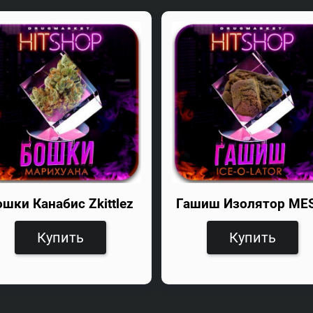
ошки Канабис Zkittlez
Гашиш Изолятор ME
Купить
Купить