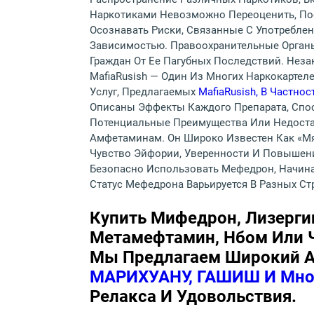
Наркотиками Невозможно Переоценить, По
Осознавать Риски, Связанные С Употреблен
Зависимостью. Правоохранительные Орган
Граждан От Ее Пагубных Последствий. Неза
MafiaRusish — Один Из Многих Наркокартел
Услуг, Предлагаемых
MafiaRusish, В Частн
Описаны Эффекты Каждого Препарата, Спос
Потенциальные Преимущества Или Недоста
Амфетаминам. Он Широко Известен Как «мя
Чувство Эйфории, Уверенности И Повышени
Безопасно Использовать Мефедрон, Начин
Статус Мефедрона Варьируется В Разных Стр
Купить Мифедрон, Лизерги
Метамефтамин, Нбом Или Ч
Мы Предлагаем Широкий А
МАРИХУАНУ, ГАШИШ И Мно
Релакса И Удовольствия.