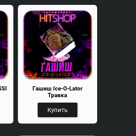
SSI
Гашиш Ice-O-Lator
Травка
Купить