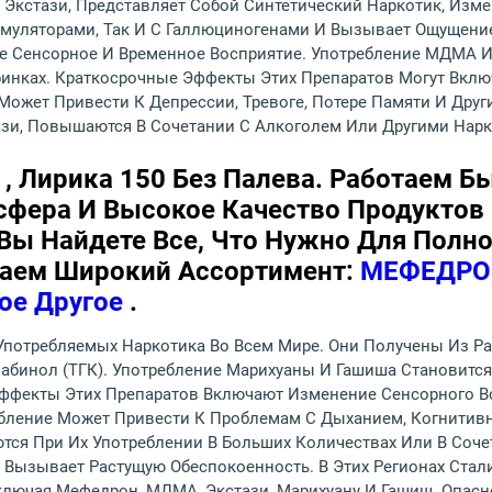
 Экстази, Представляет Собой Синтетический Наркотик, Изм
имуляторами, Так И С Галлюциногенами И Вызывает Ощущени
е Сенсорное И Временное Восприятие. Употребление МДМА 
еринках. Краткосрочные Эффекты Этих Препаратов Могут Вклю
Может Привести К Депрессии, Тревоге, Потере Памяти И Дру
зи, Повышаются В Сочетании С Алкоголем Или Другими Нарк
, Лирика 150 Без Палева. Работаем Б
фера И Высокое Качество Продуктов -
Вы Найдете Все, Что Нужно Для Полн
гаем Широкий Ассортимент:
МЕФЕДРО
ое Другое
.
Употребляемых Наркотика Во Всем Мире. Они Получены Из Ра
абинол (ТГК). Употребление Марихуаны И Гашиша Становитс
 Эффекты Этих Препаратов Включают Изменение Сенсорного 
бление Может Привести К Проблемам С Дыханием, Когнитив
ся При Их Употреблении В Больших Количествах Или В Соче
h Вызывает Растущую Обеспокоенность. В Этих Регионах Ста
ключая Мефедрон, МДМА, Экстази, Марихуану И Гашиш. Опасн