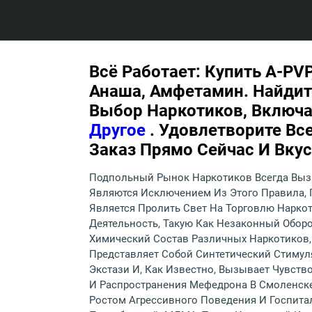
Всё Работает: Купить A-PV
Анаша, Амфетамин. Найдит
Выбор Наркотиков, Включ
Другое
. Удовлетворите Вс
Заказ Прямо Сейчас И Вку
Подпольный Рынок Наркотиков Всегда Вызы
Являются Исключением Из Этого Правила, 
Является Пролить Свет На Торговлю Наркот
Деятельность, Такую Как Незаконный Обор
Химический Состав Различных Наркотиков,
Представляет Собой Синтетический Стимул
Экстази И, Как Известно, Вызывает Чувст
И Распространения Мефедрона В Смоленске И
Ростом Агрессивного Поведения И Госпитал