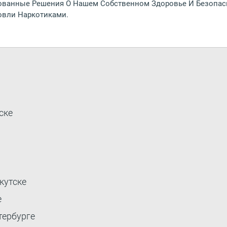
ованные Решения О Нашем Собственном Здоровье И Безопас
овли Наркотиками.
ске
кутске
е
тербурге