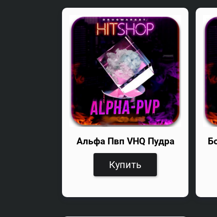
Альфа Пвп VHQ Пудра
Б
Купить