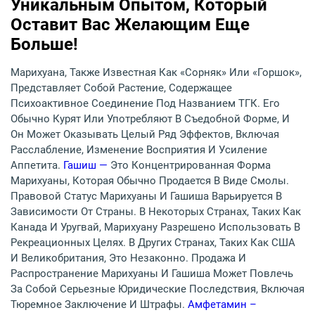
Уникальным Опытом, Который
Оставит Вас Желающим Еще
Больше!
Марихуана, Также Известная Как «сорняк» Или «горшок»,
Представляет Собой Растение, Содержащее
Психоактивное Соединение Под Названием ТГК. Его
Обычно Курят Или Употребляют В Съедобной Форме, И
Он Может Оказывать Целый Ряд Эффектов, Включая
Расслабление, Изменение Восприятия И Усиление
Аппетита.
Гашиш —
Это Концентрированная Форма
Марихуаны, Которая Обычно Продается В Виде Смолы.
Правовой Статус Марихуаны И Гашиша Варьируется В
Зависимости От Страны. В Некоторых Странах, Таких Как
Канада И Уругвай, Марихуану Разрешено Использовать В
Рекреационных Целях. В Других Странах, Таких Как США
И Великобритания, Это Незаконно. Продажа И
Распространение Марихуаны И Гашиша Может Повлечь
За Собой Серьезные Юридические Последствия, Включая
Тюремное Заключение И Штрафы.
Амфетамин –