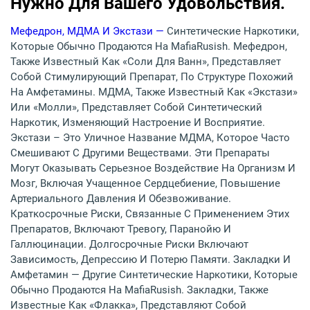
Нужно Для Вашего Удовольствия.
Мефедрон, МДМА И Экстази —
Синтетические Наркотики,
Которые Обычно Продаются На MafiaRusish. Мефедрон,
Также Известный Как «соли Для Ванн», Представляет
Собой Стимулирующий Препарат, По Структуре Похожий
На Амфетамины. МДМА, Также Известный Как «экстази»
Или «молли», Представляет Собой Синтетический
Наркотик, Изменяющий Настроение И Восприятие.
Экстази – Это Уличное Название МДМА, Которое Часто
Смешивают С Другими Веществами. Эти Препараты
Могут Оказывать Серьезное Воздействие На Организм И
Мозг, Включая Учащенное Сердцебиение, Повышение
Артериального Давления И Обезвоживание.
Краткосрочные Риски, Связанные С Применением Этих
Препаратов, Включают Тревогу, Паранойю И
Галлюцинации. Долгосрочные Риски Включают
Зависимость, Депрессию И Потерю Памяти. Закладки И
Амфетамин — Другие Синтетические Наркотики, Которые
Обычно Продаются На MafiaRusish. Закладки, Также
Известные Как «флакка», Представляют Собой