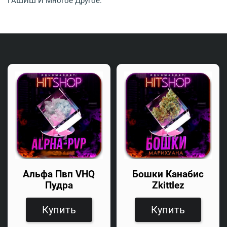
ГАШИШ И Многое Другое.
Альфа Пвп VHQ
Бошки Канабис
Пудра
Zkittlez
Купить
Купить