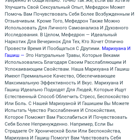
Уверенно И Общительно. Точно Так Же, Если Вы Хотите
Улучшить Свой Сексуальный Опыт, Мефедрон Может
Помочь Вам Почувствовать Себя Более Возбужденным И
Отзывчивым. Кроме Того, Мефедрон Также Можно
Использовать Для Личного Самоанализа И Духовного
Исследования. В Целом, Мефедрон — Идеальный
Наркотик Для Вечеринок Для Тех, Кто Хочет Отлично
Провести Время И Пообщаться С Другими.
Марихуана И
Гашиш —
Это Натуральные Травы, Которые Веками
Использовались Благодаря Своим Расслабляющим И
Успокаивающим Свойствам. Наша Марихуана И Гашиш
Имеют Премиальное Качество, Обеспечивающее
Максимальную Эффективность И Вкус. Марихуана И
Гашиш Идеально Подходят Для Людей, Которые Ищут
Естественный Способ Облегчить Стресс, Беспокойство
Или Боль. С Нашей Марихуаной И Гашишем Вы Можете
Испытать Чувство Расслабления И Спокойствия,
Которое Поможет Вам Расслабиться И Почувствовать
Себя Более Непринужденно. Например, Если Вы
Страдаете От Хронической Боли Или Беспокойства,
Марихуана И Гашиш Помогут Вам Чувствовать Себя