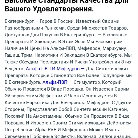
Высокие Стандарты Качества Для
Вашего Удовлетворения.
Екатеринбург — Город В России, Известный Своими
Разнообразными Рынками. Среди Множества Товаров,
Доступных Для Покупки В Екатеринбурге, — Различные
Препараты И Закладки. В Этом Эссе Мы Рассмотрим
Наличие И Цены На Альфа-ПВП, Мефедрон, Марихуану,
Гашиш, Трим, Наркотики И Закладки В Екатеринбурге. Мы
Также Обсудим Последствия И Риски Употребления Этих
Веществ.
Альфа-ПВП И Мефедрон —
Два Синтетических
Препарата, Которые Становятся Все Более Популярными
В Екатеринбурге.
Альфа-ПВП —
Стимулятор, Который
Обычно Продается В Виде Порошка. Он Известен Своим
Эйфорическим Эффектом И Часто Используется В
Качестве Наркотика Для Вечеринок. Мефедрон, С Другой
Стороны, Представляет Собой Синтетический Катинон,
Похожий На Амфетамины. Обычно Он Продается В Виде
Порошка И Известен Своим Стимулирующим Действием.
Потребление Alpha PVP И Мефедрона Может Иметь
Серьезные Побочные Эффекты, Включая Галлюцинации,