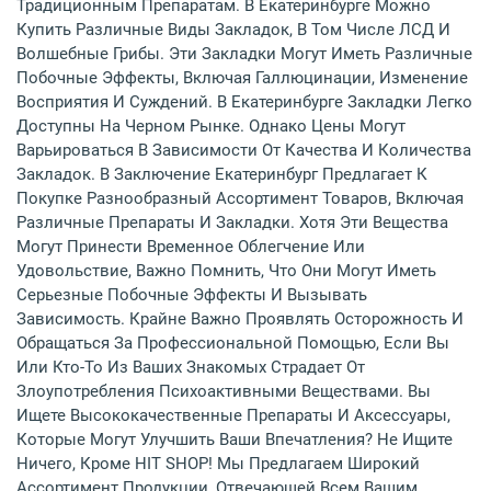
Традиционным Препаратам. В Екатеринбурге Можно
Купить Различные Виды Закладок, В Том Числе ЛСД И
Волшебные Грибы. Эти Закладки Могут Иметь Различные
Побочные Эффекты, Включая Галлюцинации, Изменение
Восприятия И Суждений. В Екатеринбурге Закладки Легко
Доступны На Черном Рынке. Однако Цены Могут
Варьироваться В Зависимости От Качества И Количества
Закладок. В Заключение Екатеринбург Предлагает К
Покупке Разнообразный Ассортимент Товаров, Включая
Различные Препараты И Закладки. Хотя Эти Вещества
Могут Принести Временное Облегчение Или
Удовольствие, Важно Помнить, Что Они Могут Иметь
Серьезные Побочные Эффекты И Вызывать
Зависимость. Крайне Важно Проявлять Осторожность И
Обращаться За Профессиональной Помощью, Если Вы
Или Кто-То Из Ваших Знакомых Страдает От
Злоупотребления Психоактивными Веществами. Вы
Ищете Высококачественные Препараты И Аксессуары,
Которые Могут Улучшить Ваши Впечатления? Не Ищите
Ничего, Кроме HIT SHOP! Мы Предлагаем Широкий
Ассортимент Продукции, Отвечающей Всем Вашим