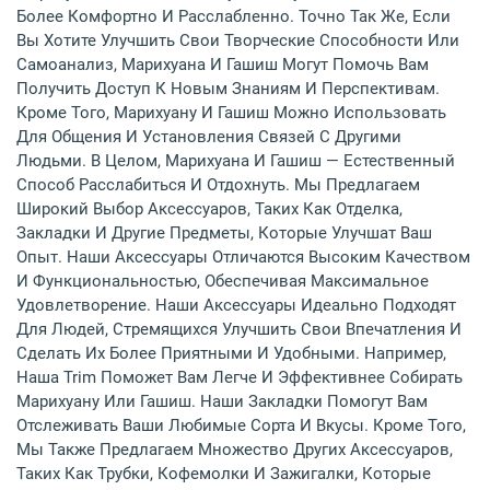
Более Комфортно И Расслабленно. Точно Так Же, Если
Вы Хотите Улучшить Свои Творческие Способности Или
Самоанализ, Марихуана И Гашиш Могут Помочь Вам
Получить Доступ К Новым Знаниям И Перспективам.
Кроме Того, Марихуану И Гашиш Можно Использовать
Для Общения И Установления Связей С Другими
Людьми. В Целом, Марихуана И Гашиш — Естественный
Способ Расслабиться И Отдохнуть. Мы Предлагаем
Широкий Выбор Аксессуаров, Таких Как Отделка,
Закладки И Другие Предметы, Которые Улучшат Ваш
Опыт. Наши Аксессуары Отличаются Высоким Качеством
И Функциональностью, Обеспечивая Максимальное
Удовлетворение. Наши Аксессуары Идеально Подходят
Для Людей, Стремящихся Улучшить Свои Впечатления И
Сделать Их Более Приятными И Удобными. Например,
Наша Trim Поможет Вам Легче И Эффективнее Собирать
Марихуану Или Гашиш. Наши Закладки Помогут Вам
Отслеживать Ваши Любимые Сорта И Вкусы. Кроме Того,
Мы Также Предлагаем Множество Других Аксессуаров,
Таких Как Трубки, Кофемолки И Зажигалки, Которые