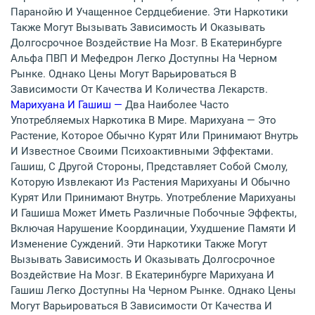
Паранойю И Учащенное Сердцебиение. Эти Наркотики
Также Могут Вызывать Зависимость И Оказывать
Долгосрочное Воздействие На Мозг. В Екатеринбурге
Альфа ПВП И Мефедрон Легко Доступны На Черном
Рынке. Однако Цены Могут Варьироваться В
Зависимости От Качества И Количества Лекарств.
Марихуана И Гашиш —
Два Наиболее Часто
Употребляемых Наркотика В Мире. Марихуана — Это
Растение, Которое Обычно Курят Или Принимают Внутрь
И Известное Своими Психоактивными Эффектами.
Гашиш, С Другой Стороны, Представляет Собой Смолу,
Которую Извлекают Из Растения Марихуаны И Обычно
Курят Или Принимают Внутрь. Употребление Марихуаны
И Гашиша Может Иметь Различные Побочные Эффекты,
Включая Нарушение Координации, Ухудшение Памяти И
Изменение Суждений. Эти Наркотики Также Могут
Вызывать Зависимость И Оказывать Долгосрочное
Воздействие На Мозг. В Екатеринбурге Марихуана И
Гашиш Легко Доступны На Черном Рынке. Однако Цены
Могут Варьироваться В Зависимости От Качества И