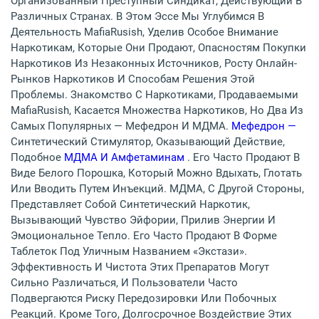
Организованный Преступный Синдикат, Действующий В
Различных Странах. В Этом Эссе Мы Углубимся В
Деятельность MafiaRusish, Уделив Особое Внимание
Наркотикам, Которые Они Продают, Опасностям Покупки
Наркотиков Из Незаконных Источников, Росту Онлайн-
Рынков Наркотиков И Способам Решения Этой
Проблемы. Знакомство С Наркотиками, Продаваемыми
MafiaRusish, Касается Множества Наркотиков, Но Два Из
Самых Популярных — Мефедрон И МДМА.
Мефедрон —
Синтетический Стимулятор, Оказывающий Действие,
Подобное
МДМА И Амфетаминам
. Его Часто Продают В
Виде Белого Порошка, Который Можно Вдыхать, Глотать
Или Вводить Путем Инъекций. МДМА, С Другой Стороны,
Представляет Собой Синтетический Наркотик,
Вызывающий Чувство Эйфории, Прилив Энергии И
Эмоциональное Тепло. Его Часто Продают В Форме
Таблеток Под Уличным Названием «экстази».
Эффективность И Чистота Этих Препаратов Могут
Сильно Различаться, И Пользователи Часто
Подвергаются Риску Передозировки Или Побочных
Реакций. Кроме Того, Долгосрочное Воздействие Этих