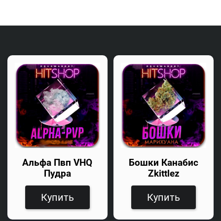
Альфа Пвп VHQ
Бошки Канабис
Пудра
Zkittlez
Купить
Купить