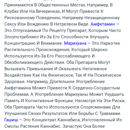
Принимаются В Общественных Местах, Например, В
Клубах Или На Вечеринках, И Могут Привести К
Рискованному Поведению, Например Незащищенному
Сексу Или Вождению В Нетрезвом Виде.
Амфетамин —
Это Отпускаемый По Рецепту Препарат, Которым Часто
Злоупотребляют Из-За Его Способности Улучшать
Концентрацию И Внимание.
Марихуана –
Это Наркотик
Растительного Происхождения, Который Широко
Используется Из-За Его Расслабляющего И
Обезболивающего Действия. Оба Препарата Могут
Вызывать Привыкание И Оказывать Негативное
Воздействие Как На Физическое, Так И На Психическое
Здоровье. Например, Длительное Употребление
Амфетамина Может Привести К Сердечно-Сосудистым
Проблемам, А Употребление Марихуаны Может Ухудшить
Память И Когнитивные Функции. Несмотря На Эти Риски,
Оба Препарата Часто Используются Спортсменами Для
Улучшения Своих Результатов Или Борьбы С Травмами.
Гашиш –
Это Концентрат Каннабиса, Изготовленный Из
Смолы Растения Каннабис. Зачастую Она Более