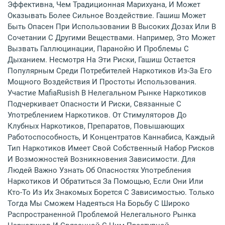
Эффективна, Чем Традиционная Марихуана, И Может
Оказывать Более Сильное Воздействие. Гашиш Может
Быть Опасен При Использовании В Высоких Дозах Или В
Сочетании С Другими Веществами. Например, Это Может
Вызвать Галлюцинации, Паранойю И Проблемы С
Дыханием. Несмотря На Эти Риски, Гашиш Остается
Популярным Среди Потребителей Наркотиков Из-За Его
Мощного Воздействия И Простоты Использования.
Участие MafiaRusish В Нелегальном Рынке Наркотиков
Подчеркивает Опасности И Риски, Связанные С
Употреблением Наркотиков. От Стимуляторов До
Клубных Наркотиков, Препаратов, Повышающих
Работоспособность, И Концентратов Каннабиса, Каждый
Тип Наркотиков Имеет Свой Собственный Набор Рисков
И Возможностей Возникновения Зависимости. Для
Людей Важно Узнать Об Опасностях Употребления
Наркотиков И Обратиться За Помощью, Если Они Или
Кто-То Из Их Знакомых Борется С Зависимостью. Только
Тогда Мы Сможем Надеяться На Борьбу С Широко
Распространенной Проблемой Нелегального Рынка