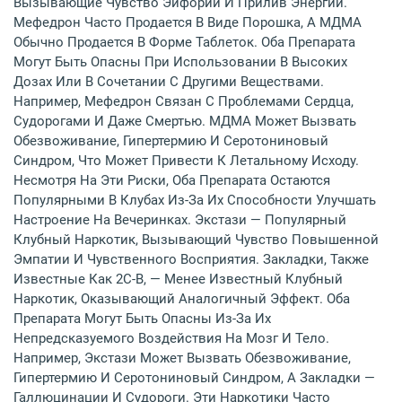
Вызывающие Чувство Эйфории И Прилив Энергии.
Мефедрон Часто Продается В Виде Порошка, А МДМА
Обычно Продается В Форме Таблеток. Оба Препарата
Могут Быть Опасны При Использовании В Высоких
Дозах Или В Сочетании С Другими Веществами.
Например, Мефедрон Связан С Проблемами Сердца,
Судорогами И Даже Смертью. МДМА Может Вызвать
Обезвоживание, Гипертермию И Серотониновый
Синдром, Что Может Привести К Летальному Исходу.
Несмотря На Эти Риски, Оба Препарата Остаются
Популярными В Клубах Из-За Их Способности Улучшать
Настроение На Вечеринках. Экстази — Популярный
Клубный Наркотик, Вызывающий Чувство Повышенной
Эмпатии И Чувственного Восприятия. Закладки, Также
Известные Как 2C-B, — Менее Известный Клубный
Наркотик, Оказывающий Аналогичный Эффект. Оба
Препарата Могут Быть Опасны Из-За Их
Непредсказуемого Воздействия На Мозг И Тело.
Например, Экстази Может Вызвать Обезвоживание,
Гипертермию И Серотониновый Синдром, А Закладки —
Галлюцинации И Судороги. Эти Наркотики Часто