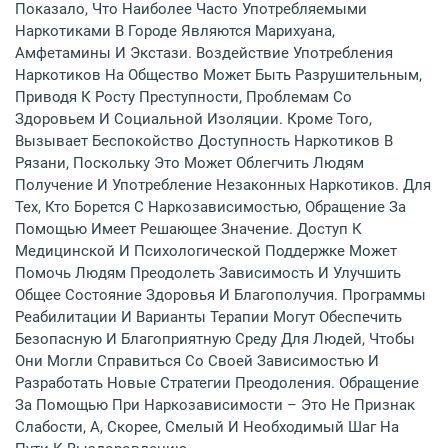
Показало, Что Наиболее Часто Употребляемыми
Наркотиками В Городе Являются Марихуана,
Амфетамины И Экстази. Воздействие Употребления
Наркотиков На Общество Может Быть Разрушительным,
Приводя К Росту Преступности, Проблемам Со
Здоровьем И Социальной Изоляции. Кроме Того,
Вызывает Беспокойство Доступность Наркотиков В
Рязани, Поскольку Это Может Облегчить Людям
Получение И Употребление Незаконных Наркотиков. Для
Тех, Кто Борется С Наркозависимостью, Обращение За
Помощью Имеет Решающее Значение. Доступ К
Медицинской И Психологической Поддержке Может
Помочь Людям Преодолеть Зависимость И Улучшить
Общее Состояние Здоровья И Благополучия. Программы
Реабилитации И Варианты Терапии Могут Обеспечить
Безопасную И Благоприятную Среду Для Людей, Чтобы
Они Могли Справиться Со Своей Зависимостью И
Разработать Новые Стратегии Преодоления. Обращение
За Помощью При Наркозависимости – Это Не Признак
Слабости, А, Скорее, Смелый И Необходимый Шаг На