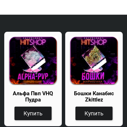
Альфа Пвп VHQ
Бошки Канабис
Пудра
Zkittlez
Купить
Купить