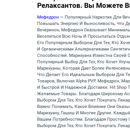
Релаксантов. Вы Можете Вы
Мефедрон —
Популярный Наркотик Для Веч
Повышать Энергию И Выносливость, Что Де
Вечеринок, Мефедрон Оказывает Минимальн
Веселиться Всю Ночь И Просыпаться Отдох
Его Популярным Выбором Для Тех, Кто Хоч
И Органическими Альтернативами Синтетич
Способностей. Марихуана Известна Своей С
Популярный Выбор Для Тех, Кто Хочет Улу
Марихуаны, Которая Дает Более Интенсив
Что Делает Его Идеальным Выбором Для Тех
Товаров, Включая Alpha PVP, Мефедрон, Мар
И Быстрой И Надежной Доставке. Hit Shop 
Желаемые Товары. Благодаря Широкому Асс
Выбором Для Тех, Кто Хочет Покупать Лека
Важно Понимать, Какое Влияние Они Оказыв
Марихуану, Гашиш И Многие Другие. Кажды
Вашим Потребностям. Благодаря Простому 
Выбором Для Тех, Кто Хочет Покупать Лека