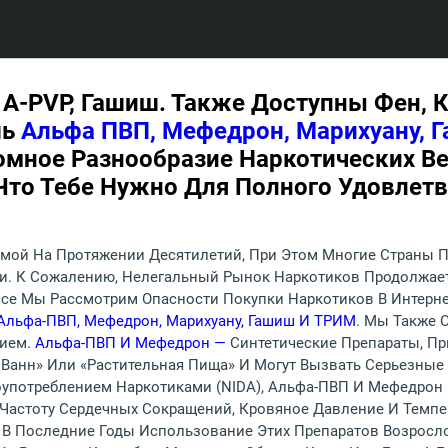
A-PVP, Гашиш. Также Доступны Фен, К
шь
Альфа ПВП, Мефедрон, Марихуану, Г
ромное Разнообразие Наркотических В
 Что Тебе Нужно Для Полного Удовлет
мой На Протяжении Десятилетий, При Этом Многие Страны 
и. К Сожалению, Нелегальный Рынок Наркотиков Продолжает
ссе Мы Рассмотрим Опасности Покупки Наркотиков В Интерн
Альфа-ПВП, Мефедрон, Марихуану, Гашиш И ТРИМ
. Мы Также 
нием.
Альфа-ПВП И Мефедрон —
Синтетические Препараты, П
 Ванн» Или «растительная Пища» И Могут Вызвать Серьезны
оупотреблением Наркотиками (NIDA), Альфа-ПВП И Мефедрон
Частоту Сердечных Сокращений, Кровяное Давление И Темпер
 В Последние Годы Использование Этих Препаратов Возросл