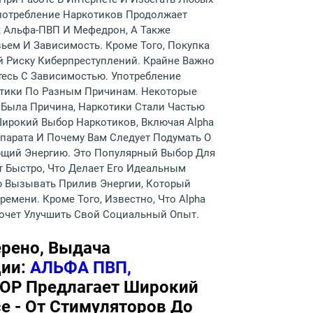
Употребление Наркотиков Продолжает
к Альфа-ПВП И Мефедрон, А Также
ьем И Зависимость. Кроме Того, Покупка
 Риску Киберпреступлений. Крайне Важно
тесь С Зависимостью. Употребление
отики По Разным Причинам. Некоторые
 Была Причина, Наркотики Стали Частью
Широкий Выбор Наркотиков, Включая Alpha
парата И Почему Вам Следует Подумать О
ий Энергию. Это Популярный Выбор Для
 Быстро, Что Делает Его Идеальным
ью Вызывать Прилив Энергии, Который
емени. Кроме Того, Известно, Что Alpha
Хочет Улучшить Свой Социальный Опыт.
ерено, Выдача
ции:
АЛЬФА ПВП,
OP Предлагает Широкий
е - От Стимуляторов До