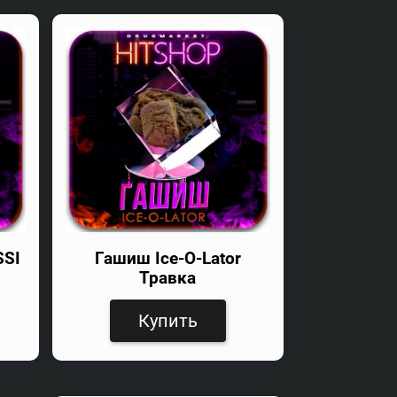
SSI
Гашиш Ice-O-Lator
Травка
Купить