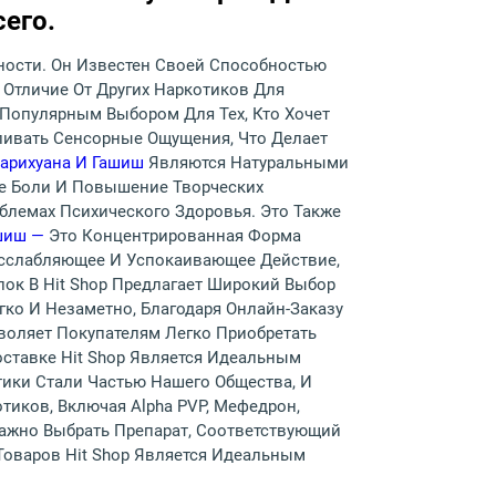
его.
ости. Он Известен Своей Способностью
Отличие От Других Наркотиков Для
Популярным Выбором Для Тех, Кто Хочет
ливать Сенсорные Ощущения, Что Делает
арихуана И Гашиш
Являются Натуральными
ие Боли И Повышение Творческих
блемах Психического Здоровья. Это Также
шиш —
Это Концентрированная Форма
асслабляющее И Успокаивающее Действие,
пок В Hit Shop Предлагает Широкий Выбор
егко И Незаметно, Благодаря Онлайн-Заказу
воляет Покупателям Легко Приобретать
ставке Hit Shop Является Идеальным
тики Стали Частью Нашего Общества, И
тиков, Включая Alpha PVP, Мефедрон,
Важно Выбрать Препарат, Соответствующий
Товаров Hit Shop Является Идеальным