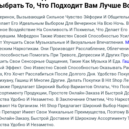
брать То, Что Подходит Вам Лучше Вс
еринок, Вызывающий Сильное Чувство Эйфории И Общительн
лает Его Идеальным Выбором Для Вечеринок На Всю Ночь. В 
ое Воздействие На Сонливость И Похмелье, Что Делает Его 
нувшим. Мефедрон Также Известен Своей Способностью Уси
ет Улучшить Свои Музыкальные И Визуальные Впечатления.
М
еским Наркотикам. Они Производят Расслабление, Облегчен
пособностью Помогать При Тревоге, Депрессии И Других Про
чшить Свои Сенсорные Ощущения, Такие Как Музыка И Еда.
Га
ный Эффект. Оно Известно Своей Способностью Оказывать Р
, Кто Хочет Расслабиться После Долгого Дня. Удобство Поку
ихуану, Гашиш И Многие Другие. Делать Покупки В Hit Shop Л
Также Предлагает Широкий Выбор Вариантов Оплаты, Что Поз
ортименту Продукции, Простоте Онлайн-Заказа И Быстрой До
рства Удобно И Незаметно. В Заключение Отметим, Что Нарко
ают На Организм. Hit Shop Предлагает Широкий Выбор Нарко
й Препарат Имеет Свои Уникальные Преимущества, Поэтому 
Онлайн-Заказу, Быстрой Доставке И Широкому Ассортименту 
рства Удобно И Незаметно.