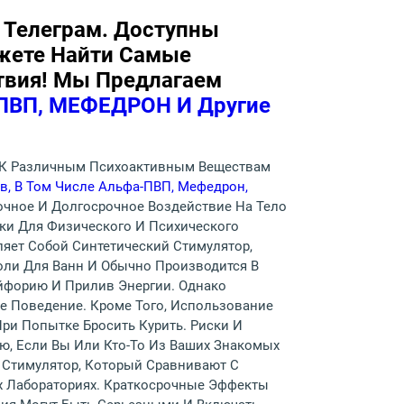
 Телеграм. Доступны
ожете Найти Самые
твия! Мы Предлагаем
ВП, МЕФЕДРОН И Другие
я К Различным Психоактивным Веществам
в, В Том Числе Альфа-ПВП, Мефедрон,
очное И Долгосрочное Воздействие На Тело
ски Для Физического И Психического
яет Собой Синтетический Стимулятор,
оли Для Ванн И Обычно Производится В
йфорию И Прилив Энергии. Однако
е Поведение. Кроме Того, Использование
ри Попытке Бросить Курить. Риски И
ю, Если Вы Или Кто-То Из Ваших Знакомых
 Стимулятор, Который Сравнивают С
х Лабораториях. Краткосрочные Эффекты