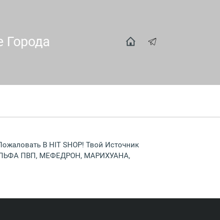
е Города
 Пожаловать В HIT SHOP! Твой Источник
 АЛЬФА ПВП, МЕФЕДРОН, МАРИХУАНА,