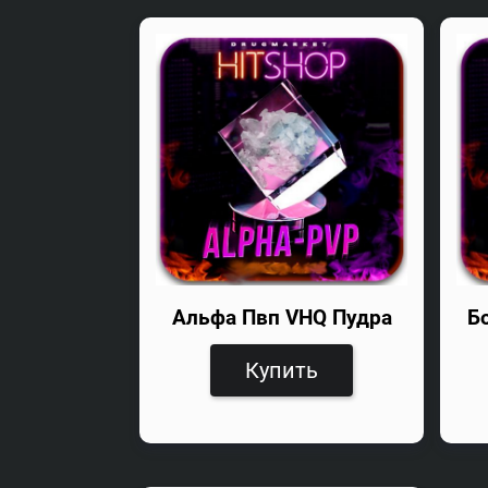
Альфа Пвп VHQ Пудра
Б
Купить