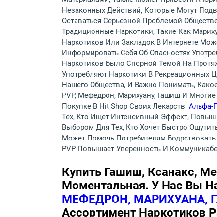
Незаконных Действий, Которые Могут Подве
Оставаться Серьезной Проблемой Обществе
Традиционные Наркотики, Такие Как Марих
Наркотиков Или Закладок В Интернете Мож
Информировать Себя Об Опасностях Употре
Наркотиков Было Спорной Темой На Протя
Употребляют Наркотики В Рекреационных Це
Нашего Общества, И Важно Понимать, Какое
PVP, Мефедрон, Марихуану, Гашиш И Многие
Покупке В Hit Shop Своих Лекарств.
Альфа-
Тех, Кто Ищет Интенсивный Эффект, Повыш
Выбором Для Тех, Кто Хочет Быстро Ощути
Может Помочь Потребителям Бодрствовать И
PVP Повышает Уверенность И Коммуникабел
Купить Гашиш, Ксанакс, М
Моментальная. У Нас Вы Н
МЕФЕДРОН, МАРИХУАНА, Г
Ассортимент Наркотиков Ра