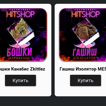
ошки Канабис Zkittlez
Гашиш Изолятор ME
Купить
Купить