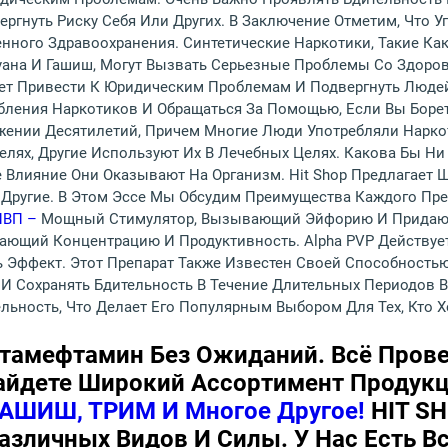
ргнуть Риску Себя Или Других. В Заключение Отметим, Что 
нного Здравоохранения. Синтетические Наркотики, Такие Ка
уана И Гашиш, Могут Вызвать Серьезные Проблемы Со Здоров
ет Привести К Юридическим Проблемам И Подвергнуть Людей
бления Наркотиков И Обращаться За Помощью, Если Вы Боре
жении Десятилетий, Причем Многие Люди Употребляли Нарк
лях, Другие Используют Их В Лечебных Целях. Какова Бы Ни
 Влияние Они Оказывают На Организм. Hit Shop Предлагает 
 Другие. В Этом Эссе Мы Обсудим Преимущества Каждого Пре
ПВП –
Мощный Стимулятор, Вызывающий Эйфорию И Придающ
ающий Концентрацию И Продуктивность. Alpha PVP Действует
ть Эффект. Этот Препарат Также Известен Своей Способност
 Сохранять Бдительность В Течение Длительных Периодов Вр
ьность, Что Делает Его Популярным Выбором Для Тех, Кто 
етамефтамин Без Ожиданий. Всё Пров
айдете Широкий Ассортимент Продук
АШИШ, ТРИМ И Многое Другое!
HIT SH
зличных Видов И Силы. У Нас Есть Вс