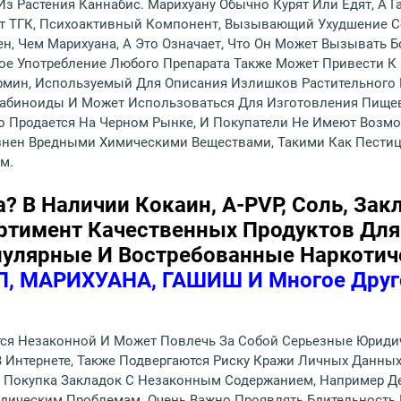
Из Растения Каннабис. Марихуану Обычно Курят Или Едят, А 
ат ТГК, Психоактивный Компонент, Вызывающий Ухудшение 
н, Чем Марихуана, А Это Означает, Что Он Может Вызывать 
ское Употребление Любого Препарата Также Может Привести 
рмин, Используемый Для Описания Излишков Растительного 
набиноиды И Может Использоваться Для Изготовления Пищев
о Продается На Черном Рынке, И Покупатели Не Имеют Возмож
язнен Вредными Химическими Веществами, Такими Как Пести
м.
а? В Наличии Кокаин, A-PVP, Соль, За
тимент Качественных Продуктов Для
улярные И Востребованные Наркотиче
, МАРИХУАНА, ГАШИШ И Многое Дру
тся Незаконной И Может Повлечь За Собой Серьезные Юрид
 Интернете, Также Подвергаются Риску Кражи Личных Данных
, Покупка Закладок С Незаконным Содержанием, Например Д
дическим Проблемам. Очень Важно Проявлять Бдительность П