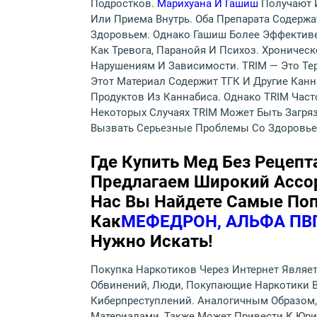
Подростков.
Марихуана И Гашиш
Получают 
Или Приема Внутрь. Оба Препарата Содерж
Здоровьем. Однако Гашиш Более Эффективе
Как Тревога, Паранойя И Психоз. Хрониче
Нарушениям И Зависимости. TRIM — Это Те
Этот Материал Содержит ТГК И Другие Кан
Продуктов Из Каннабиса. Однако TRIM Част
Некоторых Случаях TRIM Может Быть Загр
Вызвать Серьезные Проблемы Со Здоровье
Где Купить Мед Без Рецепт
Предлагаем Широкий Ассор
Нас Вы Найдете Самые Поп
Как
МЕФЕДРОН, АЛЬФА ПВП
Нужно Искать!
Покупка Наркотиков Через Интернет Являе
Обвинений, Люди, Покупающие Наркотики В
Киберпреступлений. Аналогичным Образом
Материалами, Также Может Привести К Юри