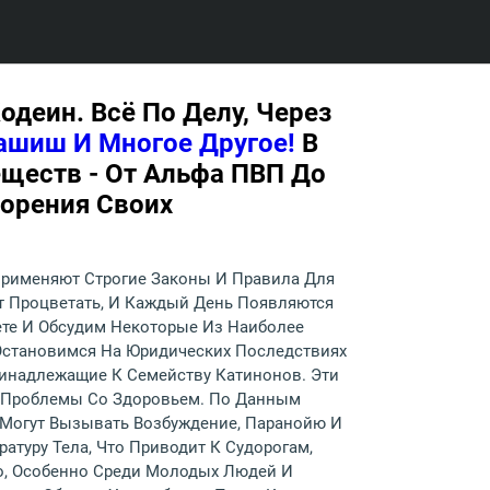
одеин. Всё По Делу, Через
ашиш И Многое Другое!
В
еществ - От Альфа ПВП До
ворения Своих
Применяют Строгие Законы И Правила Для
 Процветать, И Каждый День Появляются
ете И Обсудим Некоторые Из Наиболее
Остановимся На Юридических Последствиях
ринадлежащие К Семейству Катинонов. Эти
е Проблемы Со Здоровьем. По Данным
 Могут Вызывать Возбуждение, Паранойю И
атуру Тела, Что Приводит К Судорогам,
о, Особенно Среди Молодых Людей И