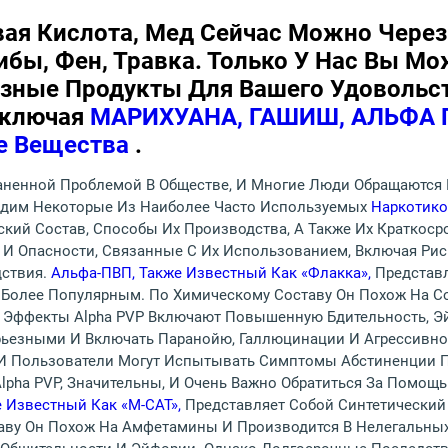
вая Кислота, Мед Сейчас Можно Через
бы, Фен, Травка. Только У Нас Вы М
азные Продукты Для Вашего Удовольс
Включая
МАРИХУАНА, ГАШИШ, АЛЬФА П
е Вещества
.
раненной Проблемой В Обществе, И Многие Люди Обращаютс
удим Некоторые Из Наиболее Часто Используемых
Наркотико
ский Состав, Способы Их Производства, А Также Их Краткоср
и И Опасности, Связанные С Их Использованием, Включая Ри
дствия.
Альфа-ПВП, Также Известный Как «флакка»,
Представл
 Более Популярным. По Химическому Составу Он Похож На С
е Эффекты Alpha PVP Включают Повышенную Бдительность, Э
ьезными И Включать Паранойю, Галлюцинации И Агрессивно
 И Пользователи Могут Испытывать Симптомы Абстиненции П
pha PVP, Значительны, И Очень Важно Обратиться За Помощь
 Известный Как «M-CAT»,
Представляет Собой Синтетический
аву Он Похож На Амфетамины И Производится В Нелегальны