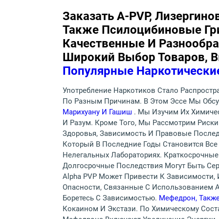
Заказать A-PVP, Лизергино
Также Псилоцибиновые Гри
Качественные И Разнообр
Широкий Выбор Товаров, 
Популярные Наркотически
Употребление Наркотиков Стало Распрост
По Разным Причинам. В Этом Эссе Мы Обс
Марихуану И Гашиш
. Мы Изучим Их Химиче
И Разум. Кроме Того, Мы Рассмотрим Риск
Здоровья, Зависимость И Правовые После
Который В Последние Годы Становится Все
Нелегальных Лабораториях. Краткосрочны
Долгосрочные Последствия Могут Быть Сер
Alpha PVP Может Привести К Зависимости,
Опасности, Связанные С Использованием Al
Боретесь С Зависимостью.
Мефедрон, Также
Кокаином И Экстази. По Химическому Сост