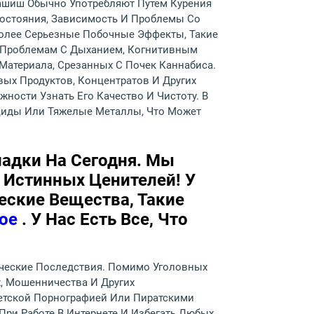
Гашиш Обычно Употребляют Путем Курения
Состояния, Зависимость И Проблемы Со
Более Серьезные Побочные Эффекты, Такие
К Проблемам С Дыханием, Когнитивным
Материала, Срезанных С Почек Каннабиса.
ых Продуктов, Концентратов И Других
ности Узнать Его Качество И Чистоту. В
циды Или Тяжелые Металлы, Что Может
кладки На Сегодня. Мы
 Истинных Ценителей! У
ские Вещества, Такие
гое
. У Нас Есть Все, Что
ические Последствия. Помимо Уголовных
, Мошенничества И Других
етской Порнографией Или Пиратскими
ри Работе В Интернете И Избегать Любых